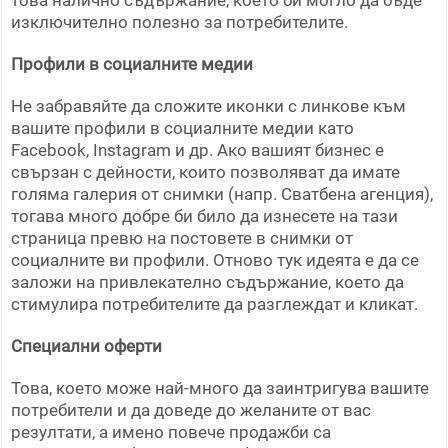
това налично съдържание, което би могло да бъде
изключително полезно за потребителите.
Профили в социалните медии
Не забравяйте да сложите иконки с линкове към
вашите профили в социалните медии като
Facebook, Instagram и др. Ако вашият бизнес е
свързан с дейности, които позволяват да имате
голяма галерия от снимки (напр. Сватбена агенция),
тогава много добре би било да изнесете на тази
страница превю на постовете в снимки от
социалните ви профили. Отново тук идеята е да се
заложи на привлекателно съдържание, което да
стимулира потребителите да разглеждат и кликат.
Специални оферти
Това, което може най-много да заинтригува вашите
потребители и да доведе до желаните от вас
резултати, а имено повече продажби са