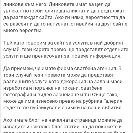
линкове към него. Линковете имат за цел да
увлекат потребителите да кликнат и да продължат
да разглеждат сайта. Ако ги няма, вероятността да
се разсеят и да го напуснат, отивайки на друг сайт е
много вероятна.
Тъй като говорим за сайт за услуги, в най-добрият
случай, тези карета превю ще представят отделните
услуги и ще пренасочват за повече информация.
Да приемем, че имате фирма сватбена агенция. В
този случай тези превюта може да представят
различните услуги като декорация на зала и маси,
изработка и поръчка на покани, сватбена
фотография и видео заснемане и т.н Също така,
може да има изнесено превю на рубрика Галерия,
където сте публикували снимки на ваши събития.
Ако имате блог, на началната страница можете да
извадите и няколко блог статии, за да покажете и