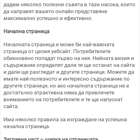
дадем няколко полезни съвета в тази насока, които
да направят вашето онлайн представяне
максимално успешно и ефективно.
Начална страница
Началната страница е може би най-важната
страница от целия уебсайт. Потребителите
обикновено попадат първо на нея. Нейната визия и
съдържание определят дали те ще останат на сайта
и дали ще разгледат и другите страници. Можете да
имате най-полезното и интересно съдържание по
другите страници, но ако началната страница не е
достатъчно атрактивна няма да привлечете
вниманието на потребителите и те ще напуснат
сайта.
Има няколко правила за изграждане на успешна
начална страница.
Заглавна част – шапка на страницата