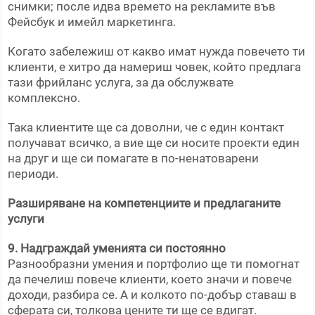
снимки; после идва времето на рекламите във
Фейсбук и имейл маркетинга.
Когато забележиш от какво имат нужда повечето ти
клиенти, е хитро да намериш човек, който предлага
тази фрийланс услуга, за да обслужвате
комплексно.
Така клиентите ще са доволни, че с един контакт
получават всичко, а вие ще си носите проекти един
на друг и ще си помагате в по-ненатоварени
периоди.
Разширяване на компетенциите и предлаганите
услуги
9. Надграждай уменията си постоянно
Разнообразни умения и портфолио ще ти помогнат
да печелиш повече клиенти, което значи и повече
доходи, разбира се. А и колкото по-добър ставаш в
сферата си, толкова цените ти ще се вдигат.