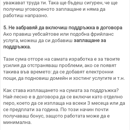
уважават труда ти. Така ще бъдеш сигурен, че ще
получиш уговореното заплащане и няма да
работиш напразно.
5. Не забравяй да включиш поддръжка в договора
Ако правиш уебсайтове или подобна фрийланс
услуга, можеш да си добавиш
заплащане за
поддръжка.
Тази сума отгоре на самата изработка е за твоите
усилия да отстраняваш проблеми, ако се появят
такива във времето: да се добавят електронни
пощи, да подновиш домейн и хостинг услугите и т.н.
Как става изплащането на сумата за поддръжка?
Най-лесно е в договора да се включи като отделно
перо, което да се изплаща на всеки 3 месеца или да
се предплати за година. По този начин почти
получаваш бонус, защото работата може да е
минимална.