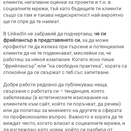
клиенти, негативни оценки за проекти и т.н. в
социалните мрежи, тъй като бъдещите ти клиенти
също са там и такава недискретност най-вероятно
ще ги спре да те наемат.
В LinkedIn не забравяй да подчертаеш,
че си
фрийлансър в представянето си
, за да може
профилът ти да излиза при търсене и потенциални
клиенти да не те подминават, мислейки си, че
работиш за някоя компания. Когато ясно пише
“фрийлансър” или “на свободна практика”, хората са
спокойни да се свържат с теб със запитване.
Добре работи редовно да публикуваш неща,
свързани с работата си – тенденция, която
забелязваш (в естетическите изисквания на
клиентите към сайт, който ти поръчват, да речем)
или да попиташ за мнението на другите в сферата
по професионален въпрос. Важното е хората да те
виждат често, когато влизат в социалните мрежи, и
да изглеждаш като човек, който си разбира от