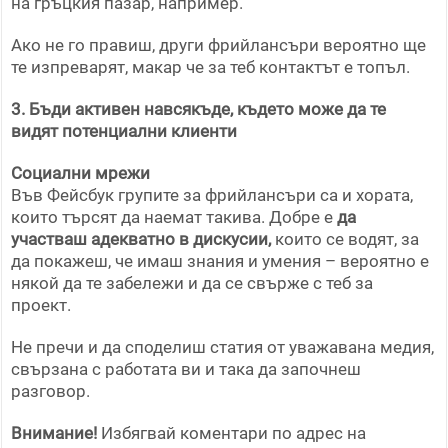
на гръцкия пазар, например.
Ако не го правиш, други фрийлансъри вероятно ще
те изпреварят, макар че за теб контактът е топъл.
3. Бъди активен навсякъде, където може да те
видят потенциални клиенти
Социални мрежи
Във Фейсбук групите за фрийлансъри са и хората,
които търсят да наемат такива. Добре е
да
участваш адекватно в дискусии,
които се водят, за
да покажеш, че имаш знания и умения – вероятно е
някой да те забележи и да се свърже с теб за
проект.
Не пречи и да споделиш статия от уважавана медия,
свързана с работата ви и така да започнеш
разговор.
Внимание!
Избягвай коментари по адрес на