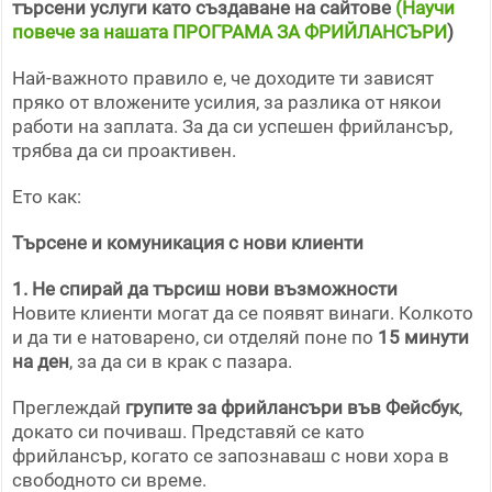
търсени услуги като създаване на сайтове
(Научи
повече за нашата ПРОГРАМА ЗА ФРИЙЛАНСЪРИ
)
Най-важното правило е, че доходите ти зависят
пряко от вложените усилия, за разлика от някои
работи на заплата. За да си успешен фрийлансър,
трябва да си проактивен.
Ето как:
Търсене и комуникация с нови клиенти
1. Не спирай да търсиш нови възможности
Новите клиенти могат да се появят винаги. Колкото
и да ти е натоварено, си отделяй поне по
15 минути
на ден
, за да си в крак с пазара.
Преглеждай
групите за фрийлансъри във Фейсбук
,
докато си почиваш. Представяй се като
фрийлансър, когато се запознаваш с нови хора в
свободното си време.