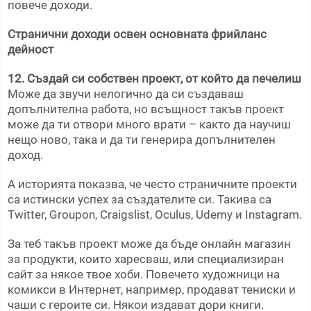
повече доходи.
Странични доходи освен основната фрийланс
дейност
12. Създай си собствен проект, от който да печелиш
Може да звучи нелогично да си създаваш
допълнителна работа, но всъщност такъв проект
може да ти отвори много врати – както да научиш
нещо ново, така и да ти генерира допълнителен
доход.
А историята показва, че често страничните проекти
са истински успех за създателите си. Такива са
Twitter, Groupon, Craigslist, Oculus, Udemy и Instagram.
За теб такъв проект може да бъде онлайн магазин
за продукти, които харесваш, или специализиран
сайт за някое твое хоби. Повечето художници на
комикси в Интернет, например, продават тениски и
чаши с героите си. Някои издават дори книги.