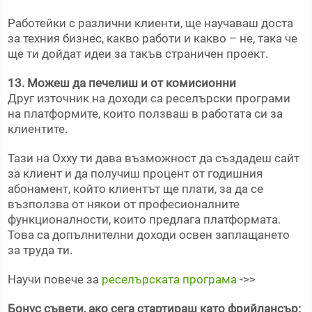
Работейки с различни клиенти, ще научаваш доста
за техния бизнес, какво работи и какво – не, така че
ще ти дойдат идеи за такъв страничен проект.
13. Можеш да печелиш и от комисионни
Друг източник на доходи са реселърски програми
на платформите, които ползваш в работата си за
клиентите.
Тази на Oxxy ти дава възможност да създадеш сайт
за клиент и да получиш процент от годишния
абонамент, който клиентът ще плати, за да се
възползва от някои от професионалните
функционалности, които предлага платформата.
Това са допълнителни доходи освен заплащането
за труда ти.
Научи повече за
реселърската програма
->>
Бонус съвети, ако сега стартираш като фрийлансър: