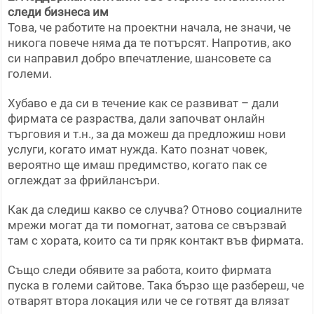
следи бизнеса им
Това, че работите на проектни начала, не значи, че
никога повече няма да те потърсят. Напротив, ако
си направил добро впечатление, шансовете са
големи.
Хубаво е да си в течение как се развиват – дали
фирмата се разраства, дали започват онлайн
търговия и т.н., за да можеш да предложиш нови
услуги, когато имат нужда. Като познат човек,
вероятно ще имаш предимство, когато пак се
оглеждат за фрийлансъри.
Как да следиш какво се случва? Отново социалните
мрежи могат да ти помогнат, затова се свързвай
там с хората, които са ти пряк контакт във фирмата.
Също следи обявите за работа, които фирмата
пуска в големи сайтове. Така бързо ще разбереш, че
отварят втора локация или че се готвят да влязат