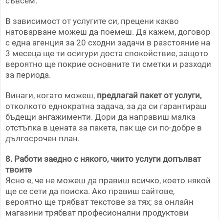
съвсем.
В зависимост от услугите си, прецени какво
натоварване можеш да поемеш. Да кажем, договор
с една агенция за 20 сходни задачи в разстояние на
3 месеца ще ти осигури доста спокойствие, защото
вероятно ще покрие основните ти сметки и разходи
за периода.
Винаги, когато можеш,
предлагай пакет от услуги,
отколкото еднократна задача, за да си гарантираш
бъдещи ангажименти. Дори да направиш малка
отстъпка в цената за пакета, пак ще си по-добре в
дългосрочен план.
8. Работи заедно с някого, чиито услуги допълват
твоите
Ясно е, че не можеш да правиш всичко, което някой
ще се сети да поиска. Ако правиш сайтове,
вероятно ще трябват текстове за тях; за онлайн
магазини трябват професионални продуктови