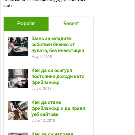
сайт.
Popular
Recent
Шанс за младите:
собствен бизнес от
нулата, без инвестиция
May 9, 2018
Как да си осигуря
постоянни доходи като
фрийлансър
July 6, 2018
Как да стана
фрийлансър и да правя
уеб сайтове
June 12, 2018
Как да си направя