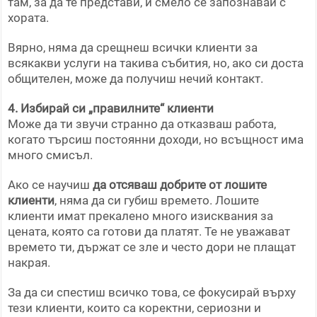
там, за да те представи, и смело се запознавай с
хората.
Вярно, няма да срещнеш всички клиенти за
всякакви услуги на такива събития, но, ако си доста
общителен, може да получиш нечий контакт.
4. Избирай си „правилните“ клиенти
Може да ти звучи странно да отказваш работа,
когато търсиш постоянни доходи, но всъщност има
много смисъл.
Ако се научиш
да отсяваш добрите от лошите
клиенти
, няма да си губиш времето. Лошите
клиенти имат прекалено много изисквания за
цената, която са готови да платят. Те не уважават
времето ти, държат се зле и често дори не плащат
накрая.
За да си спестиш всичко това, се фокусирай върху
тези клиенти, които са коректни, сериозни и