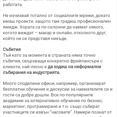
работата.
Не изчезвай тотално от социалните мрежи, докато
имаш проекти, защото там градиш професионален
имидж. Хората са по-склонни да наемат някого,
когото виждат – макар и онлайн, отколкото друг,
който не се представя никъде.
Събития
Тъй като за момента в страната няма точно
събития, свързващи конкретно фрийлансъри с
клиенти, най-лесно е
да ходиш на неформални
събирания на индустрията.
Много споделени офиси, например, организират
безплатни обучения и дискусии за наемателите си и
гости са добре дошли. Все по-популярните
академии за алтернативно обучение по бизнес,
маркетинг, програмиране и т.н. също събират
участниците си извън “часовете”. Намери познат от