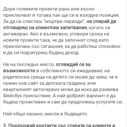
Дори големите проекти рано или късно
приключват и тогава пак ще си в изходна позиция.
За да си спестиш “мъртви периоди”,
не спирай да
отговаряш на клиентски запитвания
, когато си
ангажиран. Ако е възможно, уговори срока на
новите проекти така, че да започнат след като
приключиш със сегашния, за да работиш спокойно
и да си подсигуриш бъдещ доход.
Не на последно място,
оглеждай се за
възможности
в собственото си ежедневие: на
родителска среща на детето си може да чуеш, че е
нужен нов сайт за детската градина; или
кварталният автосервиз може да иска да развива
Фейсбук присъствие. А най-добрият вариант е да
бъдеш проактивен и сам да предложиш услугите си.
Най-общо казано, мисли в бъдещето.
2. Поддържай контакти със старите си клиенти и