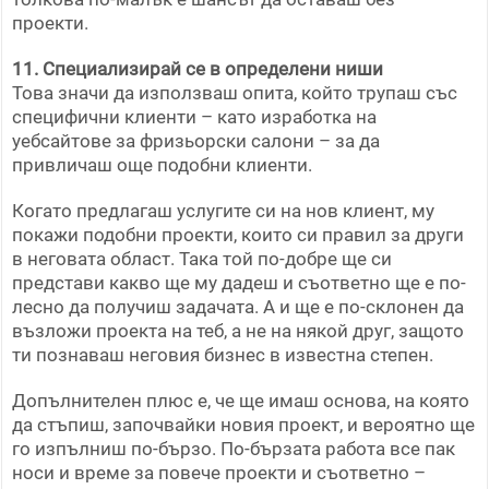
проекти.
11. Специализирай се в определени ниши
Това значи да използваш опита, който трупаш със
специфични клиенти – като изработка на
уебсайтове за фризьорски салони – за да
привличаш още подобни клиенти.
Когато предлагаш услугите си на нов клиент, му
покажи подобни проекти, които си правил за други
в неговата област. Така той по-добре ще си
представи какво ще му дадеш и съответно ще е по-
лесно да получиш задачата. А и ще е по-склонен да
възложи проекта на теб, а не на някой друг, защото
ти познаваш неговия бизнес в известна степен.
Допълнителен плюс е, че ще имаш основа, на която
да стъпиш, започвайки новия проект, и вероятно ще
го изпълниш по-бързо. По-бързата работа все пак
носи и време за повече проекти и съответно –