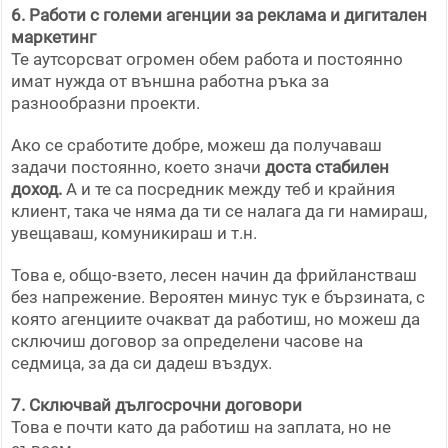
6. Работи с големи агенции за реклама и дигитален
маркетинг
Те аутсорсват огромен обем работа и постоянно
имат нужда от външна работна ръка за
разнообразни проекти.
Ако се сработите добре, можеш да получаваш
задачи постоянно, което значи
доста стабилен
доход.
А и те са посредник между теб и крайния
клиент, така че няма да ти се налага да ги намираш,
увещаваш, комуникираш и т.н.
Това е, общо-взето, лесен начин да фрийланстваш
без напрежение. Вероятен минус тук е бързината, с
която агенциите очакват да работиш, но можеш да
сключиш договор за определени часове на
седмица, за да си дадеш въздух.
7. Сключвай дългосрочни договори
Това е почти като да работиш на заплата, но не