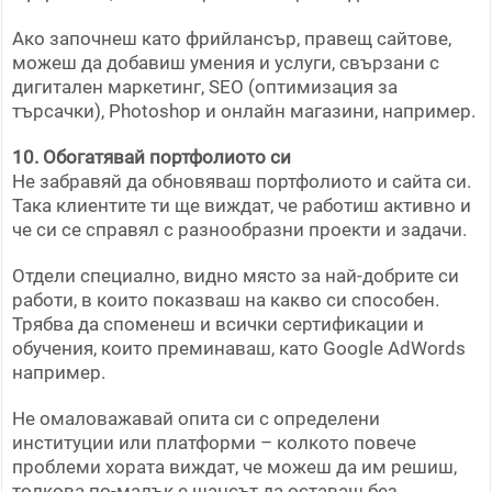
Ако започнеш като фрийлансър, правещ сайтове,
можеш да добавиш умения и услуги, свързани с
дигитален маркетинг, SEO (оптимизация за
търсачки), Photoshop и онлайн магазини, например.
10. Обогатявай портфолиото си
Не забравяй да обновяваш портфолиото и сайта си.
Така клиентите ти ще виждат, че работиш активно и
че си се справял с разнообразни проекти и задачи.
Отдели специално, видно място за най-добрите си
работи, в които показваш на какво си способен.
Трябва да споменеш и всички сертификации и
обучения, които преминаваш, като Google AdWords
например.
Не омаловажавай опита си с определени
институции или платформи – колкото повече
проблеми хората виждат, че можеш да им решиш,
толкова по-малък е шансът да оставаш без